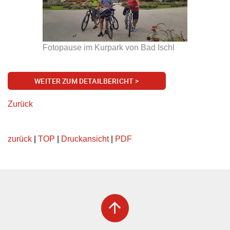
Fotopause im Kurpark von Bad Ischl
WEITER ZUM DETAILBERICHT >
Zurück
zurück
|
TOP
|
Druckansicht
|
PDF
arrow_upward