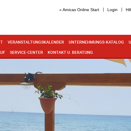
« Amicas Online Start
Login
Hil
IT
VERANSTALTUNGSKALENDER
UNTERNEHMUNGS-KATALOG
U
AUF
SERVICE-CENTER
KONTAKT U. BERATUNG