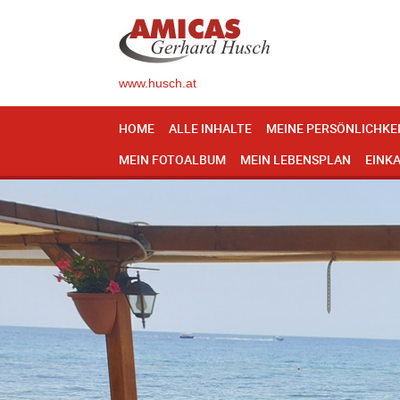
www.husch.at
HOME
ALLE INHALTE
MEINE PERSÖNLICHKE
MEIN FOTOALBUM
MEIN LEBENSPLAN
EINK