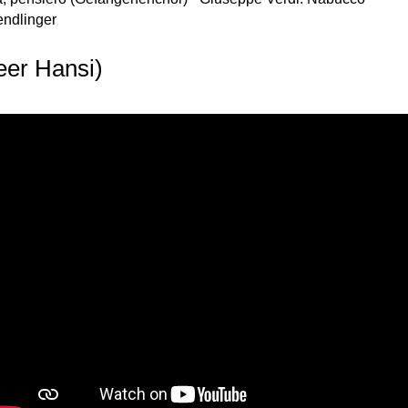
ndlinger
eer Hansi)