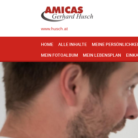
www.husch.at
HOME
ALLE INHALTE
MEINE PERSÖNLICHKE
MEIN FOTOALBUM
MEIN LEBENSPLAN
EINK