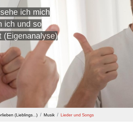
 sehe ich mich
n ich und so
t (Eigenanalyse)
rlieben (Lieblings...)
Musik
Lieder und Songs