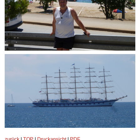
zurück
|
TOP
|
Druckansicht
|
PDF