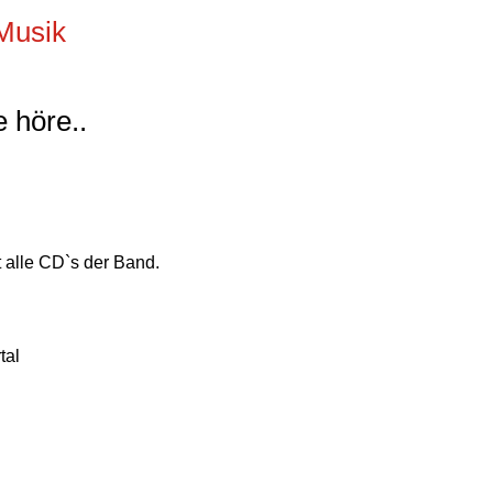
-Musik
 höre..
t alle CD`s der Band.
tal