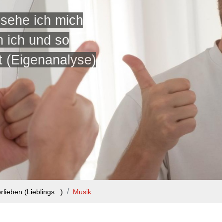
 sehe ich mich
n ich und so
t (Eigenanalyse)
rlieben (Lieblings...)
Musik