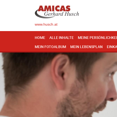
www.husch.at
HOME
ALLE INHALTE
MEINE PERSÖNLICHKE
MEIN FOTOALBUM
MEIN LEBENSPLAN
EINK