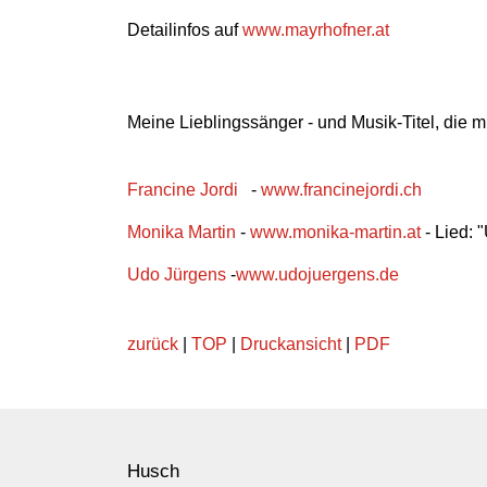
Detailinfos auf
www.mayrhofner.at
Meine Lieblingssänger - und Musik-Titel, die mi
Francine Jordi
-
www.francinejordi.ch
Monika Martin
-
www.monika-martin.at
- Lied: 
Udo Jürgens
-
www.udojuergens.de
zurück
|
TOP
|
Druckansicht
|
PDF
Husch