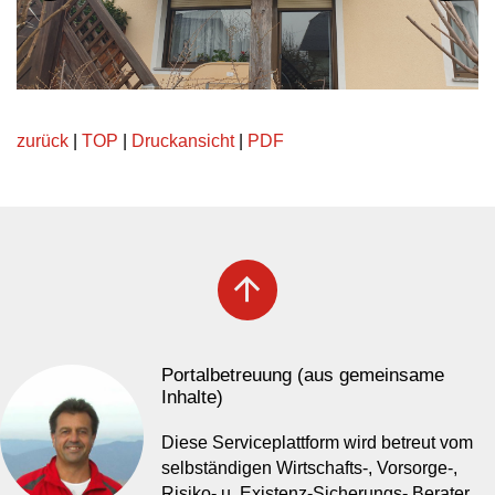
zurück
|
TOP
|
Druckansicht
|
PDF
arrow_upward
Portalbetreuung (aus gemeinsame
Inhalte)
Diese Serviceplattform wird betreut vom
selbständigen Wirtschafts-, Vorsorge-,
Risiko- u. Existenz-Sicherungs- Berater