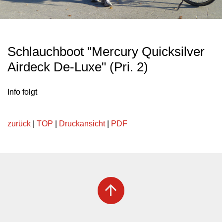
Schlauchboot "Mercury Quicksilver
Airdeck De-Luxe" (Pri. 2)
Info folgt
zurück
|
TOP
|
Druckansicht
|
PDF
arrow_upward