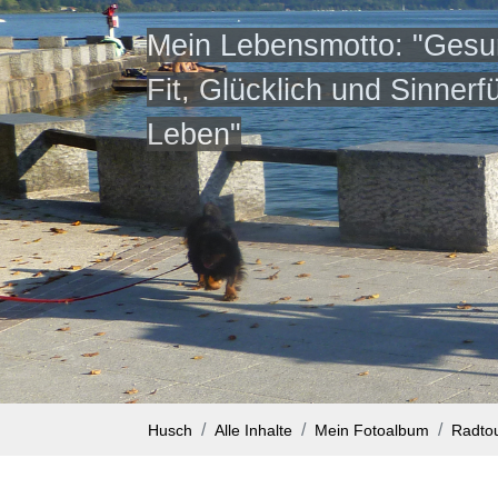
Mein Lebensmotto: "Gesu
Fit, Glücklich und Sinnerfü
Leben"
Husch
Alle Inhalte
Mein Fotoalbum
Radto