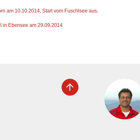
orn am 10.10.2014, Start vom Fuschlsee aus.
gl in Ebensee am 29.09.2014
arrow_upward