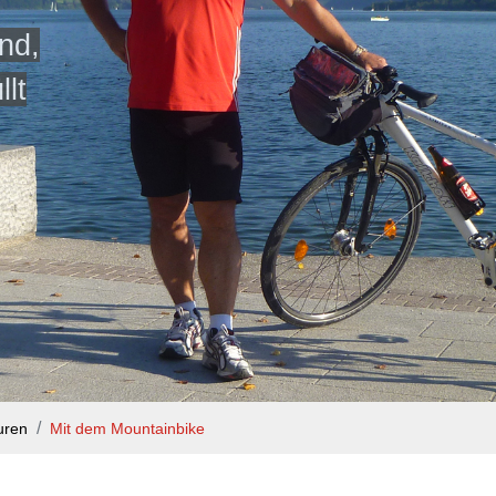
nd,
llt
uren
Mit dem Mountainbike