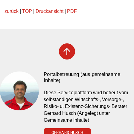
zurück
|
TOP
|
Druckansicht
|
PDF
arrow_upward
Portalbetreuung (aus gemeinsame
Inhalte)
Diese Serviceplattform wird betreut vom
selbständigen Wirtschafts-, Vorsorge-,
Risiko- u. Existenz-Sicherungs- Berater
Gerhard Husch (Angelegt unter
Gemeinsame Inhalte)
GERHARD HUSCH