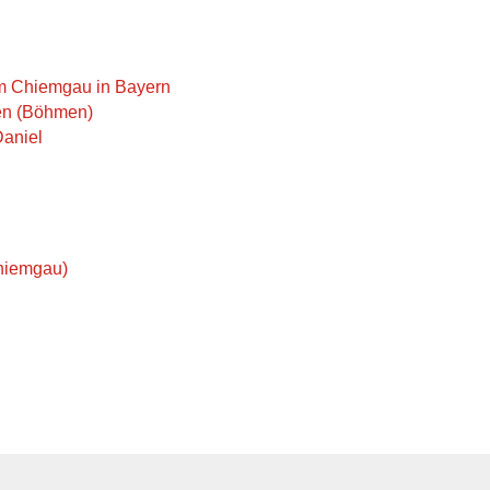
m Chiemgau in Bayern
en (Böhmen)
aniel
hiemgau)