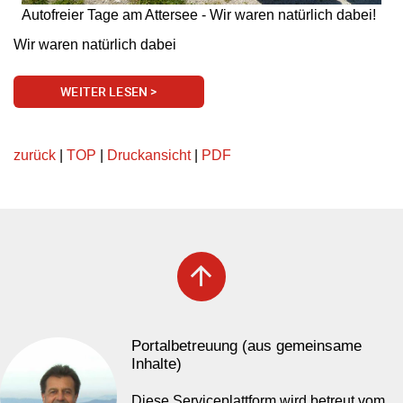
Autofreier Tage am Attersee - Wir waren natürlich dabei!
Wir waren natürlich dabei
WEITER LESEN >
zurück
|
TOP
|
Druckansicht
|
PDF
arrow_upward
Portalbetreuung (aus gemeinsame
Inhalte)
Diese Serviceplattform wird betreut vom