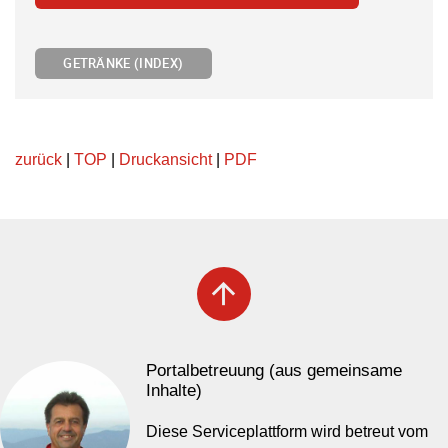
GETRÄNKE (INDEX)
zurück
|
TOP
|
Druckansicht
|
PDF
arrow_upward
Portalbetreuung (aus gemeinsame
Inhalte)
Diese Serviceplattform wird betreut vom