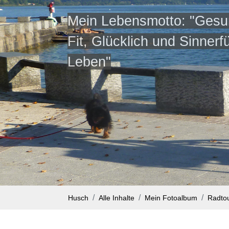
Mein Lebensmotto: "Gesu
Fit, Glücklich und Sinnerfü
Leben"
Husch
Alle Inhalte
Mein Fotoalbum
Radto