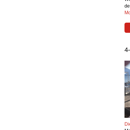
de
Mo
4
Di