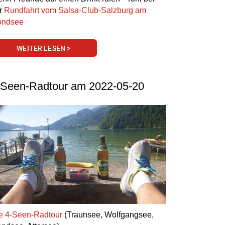
r
Rundfahrt vom Salsa-Club-Salzburg am
ndsee
WEITER LESEN >
-Seen-Radtour am 2022-05-20
e 4-Seen-Radtour
(Traunsee, Wolfgangsee,