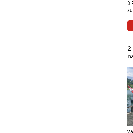
3 
zu
2
n
We