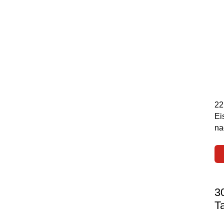
22
Ei
na
3
T