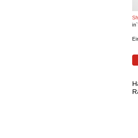
Sh
in
Ei
H
R