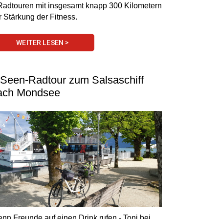
Radtouren mit insgesamt knapp 300 Kilometern
r Stärkung der Fitness.
WEITER LESEN >
-Seen-Radtour zum Salsaschiff
ach Mondsee
nn Freunde auf einen Drink rufen - Toni bei