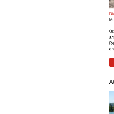
Di
Mo
Üb
am
Re
en
A