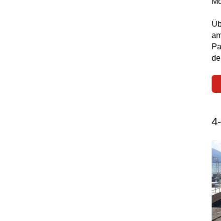
Mo
Üb
am
Pa
de
4