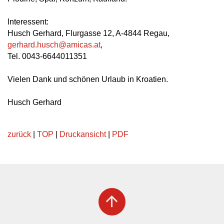
Interessent:
Husch Gerhard, Flurgasse 12, A-4844 Regau,
gerhard.husch
@
amicas.at
,
Tel. 0043-6644011351
Vielen Dank und schönen Urlaub in Kroatien.
Husch Gerhard
zurück
|
TOP
|
Druckansicht
|
PDF
arrow_upward