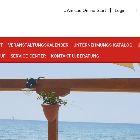
« Amicas Online Start
Login
Hil
IT
VERANSTALTUNGSKALENDER
UNTERNEHMUNGS-KATALOG
U
AUF
SERVICE-CENTER
KONTAKT U. BERATUNG