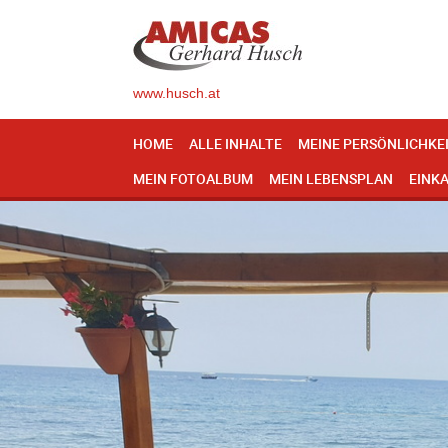
www.husch.at
HOME
ALLE INHALTE
MEINE PERSÖNLICHKE
MEIN FOTOALBUM
MEIN LEBENSPLAN
EINK