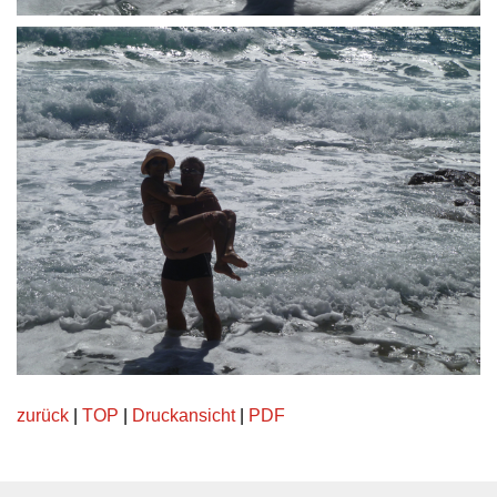
zurück
|
TOP
|
Druckansicht
|
PDF