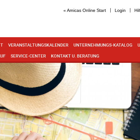
« Amicas Online Start
Login
Hil
IT
VERANSTALTUNGSKALENDER
UNTERNEHMUNGS-KATALOG
U
AUF
SERVICE-CENTER
KONTAKT U. BERATUNG