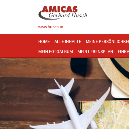
www.husch.at
HOME
ALLE INHALTE
MEINE PERSÖNLICHKE
MEIN FOTOALBUM
MEIN LEBENSPLAN
EINK