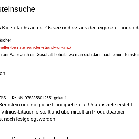
steinsuche
 Kurzurlaubs an der Ostsee und ev. aus den eigenen Funden 
äscher.
wellen-bernstein-an-den-strand-von-binz/
it ihrem Vater auch ein Geschäft betreibt wo man sich dann auch einen Bernst
ten
res" - ISBN
9783356012651 gekauft.
Bernstein und mögliche Fundquellen für Urlaubsziele erstellt.
ilnius-Litauen erstellt und übermittelt an Produktpartner.
st noch festgelegt werden.