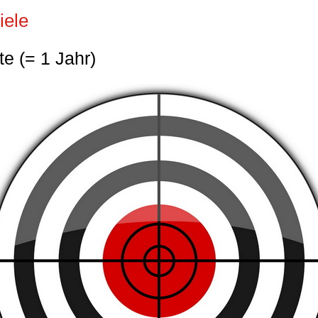
iele
e (= 1 Jahr)