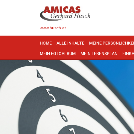
www.husch.at
HOME
ALLE INHALTE
MEINE PERSÖNLICHKE
MEIN FOTOALBUM
MEIN LEBENSPLAN
EINK