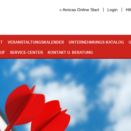
« Amicas Online Start
Login
Hil
IT
VERANSTALTUNGSKALENDER
UNTERNEHMUNGS-KATALOG
U
AUF
SERVICE-CENTER
KONTAKT U. BERATUNG